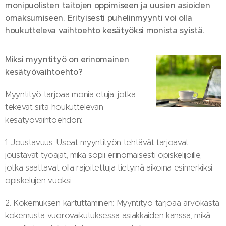
monipuolisten taitojen oppimiseen ja uusien asioiden
omaksumiseen. Erityisesti puhelinmyynti voi olla
houkutteleva vaihtoehto kesätyöksi monista syistä.
Miksi myyntityö on erinomainen
kesätyövaihtoehto?
Myyntityö tarjoaa monia etuja, jotka
tekevät siitä houkuttelevan
kesätyövaihtoehdon:
1. Joustavuus: Useat myyntityön tehtävät tarjoavat
joustavat työajat, mikä sopii erinomaisesti opiskelijoille,
jotka saattavat olla rajoitettuja tietyinä aikoina esimerkiksi
opiskelujen vuoksi.
2. Kokemuksen kartuttaminen: Myyntityö tarjoaa arvokasta
kokemusta vuorovaikutuksessa asiakkaiden kanssa, mikä