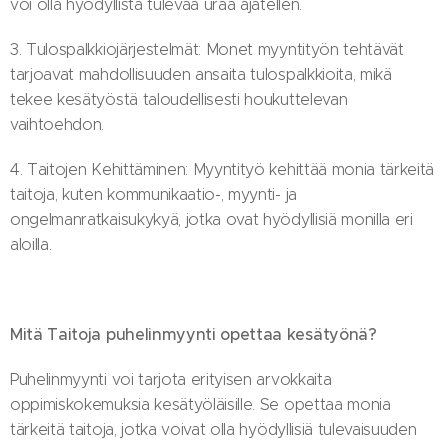
voi olla hyödyllistä tulevaa uraa ajatellen.
3. Tulospalkkiojärjestelmät: Monet myyntityön tehtävät
tarjoavat mahdollisuuden ansaita tulospalkkioita, mikä
tekee kesätyöstä taloudellisesti houkuttelevan
vaihtoehdon.
4. Taitojen Kehittäminen: Myyntityö kehittää monia tärkeitä
taitoja, kuten kommunikaatio-, myynti- ja
ongelmanratkaisukykyä, jotka ovat hyödyllisiä monilla eri
aloilla.
Mitä Taitoja puhelinmyynti opettaa kesätyönä?
Puhelinmyynti voi tarjota erityisen arvokkaita
oppimiskokemuksia kesätyöläisille. Se opettaa monia
tärkeitä taitoja, jotka voivat olla hyödyllisiä tulevaisuuden