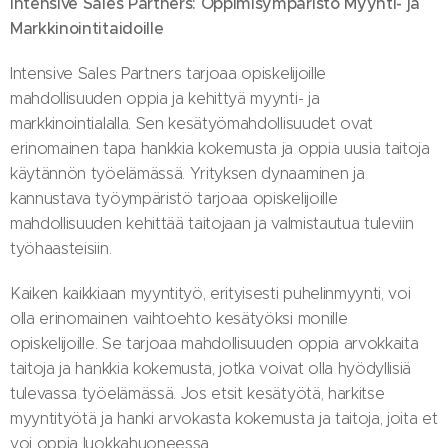
Intensive Sales Partners: Oppimisympäristö Myynti- ja
Markkinointitaidoille
Intensive Sales Partners tarjoaa opiskelijoille
mahdollisuuden oppia ja kehittyä myynti- ja
markkinointialalla. Sen kesätyömahdollisuudet ovat
erinomainen tapa hankkia kokemusta ja oppia uusia taitoja
käytännön työelämässä. Yrityksen dynaaminen ja
kannustava työympäristö tarjoaa opiskelijoille
mahdollisuuden kehittää taitojaan ja valmistautua tuleviin
työhaasteisiin.
Kaiken kaikkiaan myyntityö, erityisesti puhelinmyynti, voi
olla erinomainen vaihtoehto kesätyöksi monille
opiskelijoille. Se tarjoaa mahdollisuuden oppia arvokkaita
taitoja ja hankkia kokemusta, jotka voivat olla hyödyllisiä
tulevassa työelämässä. Jos etsit kesätyötä, harkitse
myyntityötä ja hanki arvokasta kokemusta ja taitoja, joita et
voi oppia luokkahuoneessa.