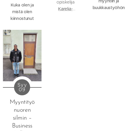
myyntiin ja
opiskelija
Kuka olen ja
buukkaustyöhön
Karelia-
mistä olen
ammattikorkeakoulusta
.
kiinnostunut
Pääsin
suorittamaan
opintoihini
kuuluvaa
harjoittelua
Intensive Sales
Partnersille, ja
tässä
blogikirjoituksessa
jaan hiukan omia
Syy
09
ajatuksiani
kokemuksesta
Myyntityö
tähän asti.
nuoren
Löysin
harjoittelupaikan
silmin –
Duunitoriin
Business
laitetun