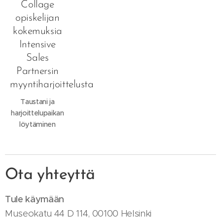
Collage
ilmoituksen
opiskelijan
kautta ja
kokemuksia
hakuprosessi
sujui
Intensive
mutkattomasti.
Sales
Partnersin
myyntiharjoittelusta
Taustani ja
harjoittelupaikan
löytäminen
Ota yhteyttä
Tule käymään
Museokatu 44 D 114, 00100 Helsinki