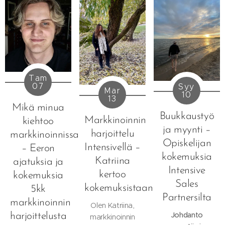
Tam
07
Syy
Mar
10
13
Mikä minua
Buukkaustyö
Markkinoinnin
kiehtoo
ja myynti –
harjoittelu
markkinoinnissa
Opiskelijan
Intensivellä –
– Eeron
kokemuksia
Katriina
ajatuksia ja
Intensive
kertoo
kokemuksia
Sales
kokemuksistaan
5kk
Partnersilta
markkinoinnin
Olen Katriina,
Johdanto
harjoittelusta
markkinoinnin