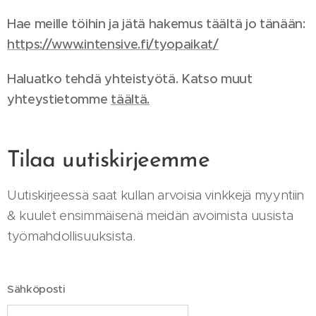
Hae meille töihin ja jätä hakemus täältä jo tänään:
https://www.intensive.fi/tyopaikat/
Haluatko tehdä yhteistyötä. Katso muut
yhteystietomme
t
äältä.
Tilaa uutiskirjeemme
Uutiskirjeessä saat kullan arvoisia vinkkejä myyntiin
& kuulet ensimmäisenä meidän avoimista uusista
työmahdollisuuksista.
Sähköposti