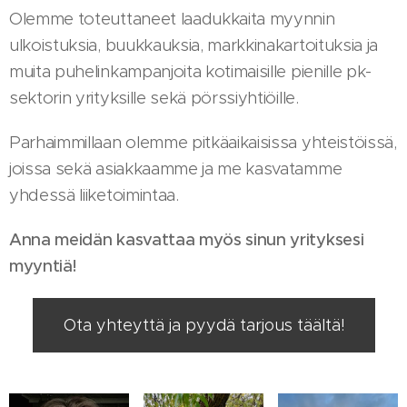
Olemme toteuttaneet laadukkaita myynnin
ulkoistuksia, buukkauksia, markkinakartoituksia ja
muita puhelinkampanjoita kotimaisille pienille pk-
sektorin yrityksille sekä pörssiyhtiöille.
Parhaimmillaan olemme pitkäaikaisissa yhteistöissä,
joissa sekä asiakkaamme ja me kasvatamme
yhdessä liiketoimintaa.
Anna meidän kasvattaa myös sinun yrityksesi
myyntiä!
Ota yhteyttä ja pyydä tarjous täältä!