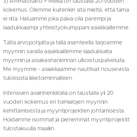
3) Ammattitaito = Meillä on taustalla 20-vuoden
kokemus. Olemme kuitenkin sitä mieltä, että tämä
ei riitä. Haluamme joka päivä olla parempi ja
laadukkaampi yhteistyökumppani asiakkaillemme.
Tältä arvopohjalta ja tällä asenteella tarjoamme
myynnin saralla asiakkaillemme laadukkaita
myynnin ja asiakashankinnan ulkoistuspalveluita.
Me myymme - asiakkaamme nauttivat nousevista
tuloksista liiketoiminnalleen.
Intensiven avainhenkilöillä on taustalla yli 20
vuoden kokemus eri toimialojen myynnin
kehittämisestä ja myyntiprojektien johtamisesta.
Hoidamme isommat ja pienemmät myyntiprojektit
tulostakuulla maaliin.