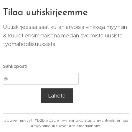
Tilaa uutiskirjeemme
Uutiskirjeessä saat kullan arvoisia vinkkejä myyntiin
& kuulet ensimmäisenä meidän avoimista uusista
työmahdollisuuksista.
Sähköposti
Lähetä
#puhelinmyynti #b2b #b2c #myynninulkoistus #myyntivalmennus
#myyntikoulutukset #telemarkkinointi