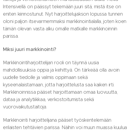
Intensivellä on päässyt tekemään juuri sitä, mistä itse on
eniten kiinnostunut. Nyt harjoittelujakson lopussa tunnen
oloni paljon itsevarmemmaksi markkinointialalla, joten koen
tämän olevan vasta alku omalle matkalle markkinoinnin
parissa.
Miksi juuri markkinointi?
Markkinointiharjoittelijan rooli on täynnä uusia
mahdollisuuksia oppia ja kehittyä. On tärkeää olla avoin
uudelle tiedolle ja valmis oppimaan sekä
kyseenalaistamaan, jotta harjoittelusta saa kaiken irti.
Markkinoinnissa pääset harjoittamaan omaa luovuutta,
dataa ja analytiikkaa, verkostoitumista sekä
vuorovaikutustaitoja.
Markkinointi harjoittelijana pääset työskentelemään
erilaisten tehtävien parissa. Näihin voi muun muassa kuulua