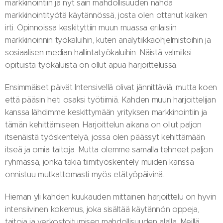
markkinointiin ja nyt sain mahdollisuuden nähdä
markkinointityötä käytännössä, josta olen ottanut kaiken
irti. Opinnoissa keskityttiin muun muassa erilaisiin
markkinoinnin työkaluihin, kuten analytiikkaohjelmistoihin ja
sosiaalisen median hallintatyökaluihin. Näistä valmiiksi
opituista työkaluista on ollut apua harjoittelussa.
Ensimmäiset päivät Intensivellä olivat jännittäviä, mutta koen
että pääsin heti osaksi työtiimiä. Kahden muun harjoittelijan
kanssa lähdimme keskittymään yrityksen markkinointiin ja
tämän kehittämiseen. Harjoittelun aikana on ollut paljon
itsenäistä työskentelyä, jossa olen päässyt kehittämään
itseä ja omia taitoja. Mutta olemme samalla tehneet paljon
ryhmässä, jonka takia tiimityöskentely muiden kanssa
onnistuu mutkattomasti myös etätyöpäivinä.
Hieman yli kahden kuukauden mittainen harjoittelu on hyvin
intensiivinen kokemus, joka sisältää käytännön oppeja,
taitoja ja verkostoitumisen mahdollisuuden alalla. Meillä