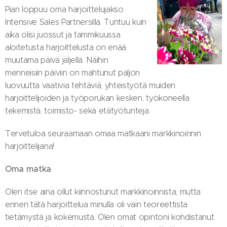
Pian loppuu oma harjoittelujakso
Intensive Sales Partnersilla. Tuntuu kuin
aika olisi juossut ja tammikuussa
aloitetusta harjoittelusta on enää
muutama päivä jäljellä. Näihin
menneisiin päiviin on mahtunut paljon
luovuutta vaativia tehtäviä, yhteistyötä muiden
harjoittelijoiden ja työporukan kesken, työkoneella
tekemistä, toimisto- sekä etätyötunteja.
Tervetuloa seuraamaan omaa matkaani markkinoinnin
harjoittelijana!
Oma matka
Olen itse aina ollut kiinnostunut markkinoinnista, mutta
ennen tätä harjoittelua minulla oli vain teoreettista
tietämystä ja kokemusta. Olen omat opintoni kohdistanut