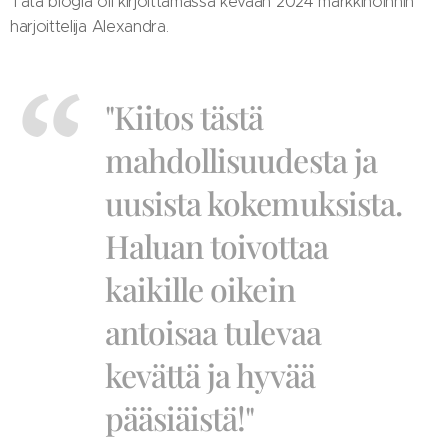
Tätä blogia oli kirjoittamassa kevään 2024 markkinoinnin
harjoittelija Alexandra.
"Kiitos tästä
mahdollisuudesta ja
uusista kokemuksista.
Haluan toivottaa
kaikille oikein
antoisaa tulevaa
kevättä ja hyvää
pääsiäistä!"