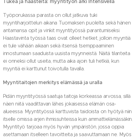
Tukea ja haasteita: myyntityön arki Intensivellä
Työporukassa parasta on ollut jatkuva tuki
myyntiharjoittelun aikana Tuomaksen puolelta sekä hänen
antamansa opit ja vinkit myyntityössä parantumiseksi.
Haastavinta työssä taas ovat olleet hetket, jolloin myyntiä
ei tule vähään aikaan sekä itsensä tsemppaaminen
innostumaan saaduista uusista myynneistä. Näitä tilanteita
ei onneksi ollut useita, mutta aika ajoin tuli hetkiä, kun
myyntiä ei karttunut toivotulla tavalla.
Myyntitaitojen merkitys elämässä ja uralla
Pidän myyntityössä saatuja taitoja korkeassa arvossa, sillä
näen niitä vaadittavan lähes jokaisessa elämän osa-
alueessa. Myyntityössä karttuvista taidoista on hyötyä niin
itselle omissa arjen ihmissuhteissa kuin ammattielämässäkin.
Myyntityö tarjoaa myös hyvän ympäristön, jossa oppia
asettamaan itselleen tavoitteita ja saavuttamaan ne. Myös