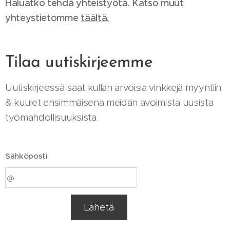
Haluatko tehdä yhteistyötä. Katso muut
yhteystietomme
t
äältä.
Tilaa uutiskirjeemme
Uutiskirjeessä saat kullan arvoisia vinkkejä myyntiin
& kuulet ensimmäisenä meidän avoimista uusista
työmahdollisuuksista.
Sähköposti
Lähetä