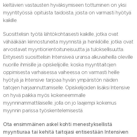
kieltävien vastausten hyväksymiseen tottuminen on yksi
myyntityössä opituista taidoista, joista on varmasti hyötyä
kaikille.
Suosittelisin työtä lähtökohtaisesti kaikille, jotka ovat
vähääkään kiinnostuneita myynnistä ja henkilöille, jotka ovat
arvostavat myyntiorientoituneisuutta ja tuloksellisuutta.
Erityisesti suosittelisin Intensiveä uransa alkuvaiheilla oleville
nuorille ihmisille ja opiskelijoille, koska myyntitaitojen
oppimisesta varhaisessa vaiheessa on varmasti heille
hyötyä ja Intensive tarjoaa hyvän ympäristön näiden
taitojen harjaannuttamiselle. Opiskelijoiden lisäksi Intensive
on hyvä paikka myös kokeneemmalle
myynninammattilaiselle, jolla on jo laajempi kokemus
myynnin parissa työskentelemisestä.
Ota ensimmäinen askel kohti menestyksellistä
myyntiuraa tai kehitä taitojasi entisestään Intensiven