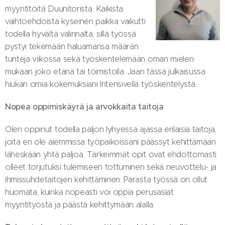
myyntitöitä Duunitorista. Kaikista
vaihtoehdoista kyseinen paikka vaikutti
todella hyvältä valinnalta, sillä työssä
pystyi tekemään haluamansa määrän
tunteja viikossa sekä työskentelemään oman mielen
mukaan joko etänä tai toimistolla. Jaan tässä julkaisussa
hiukan omia kokemuksiani Intensivellä työskentelystä.
Nopea oppimiskäyrä ja arvokkaita taitoja
Olen oppinut todella paljon lyhyessä ajassa erilaisia taitoja,
joita en ole aiemmissa työpaikoissani päässyt kehittämään
läheskään yhtä paljoa. Tärkeimmät opit ovat ehdottomasti
olleet torjutuksi tulemiseen tottuminen sekä neuvottelu- ja
ihmissuhdetaitojen kehittäminen. Parasta työssä on ollut
huomata, kuinka nopeasti voi oppia perusasiat
myyntityöstä ja päästä kehittymään alalla.