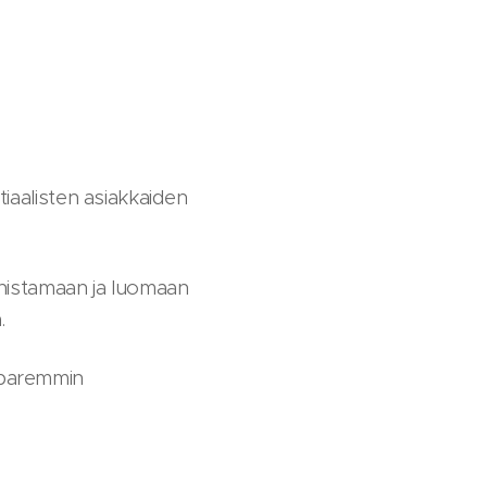
iaalisten asiakkaiden
nnistamaan ja luomaan
.
 paremmin