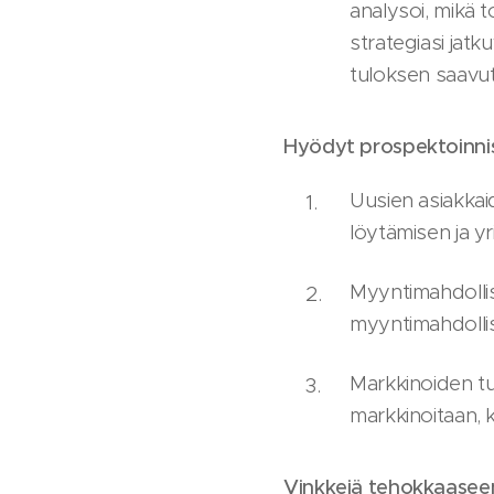
analysoi, mikä t
strategiasi jat
tuloksen saavut
Hyödyt prospektoinni
Uusien asiakkai
löytämisen ja y
Myyntimahdollis
myyntimahdollis
Markkinoiden t
markkinoitaan, ki
Vinkkejä tehokkaaseen