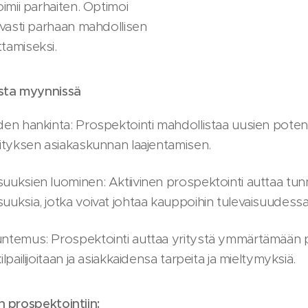
oimii parhaiten. Optimoi
kuvasti parhaan mahdollisen
tamiseksi.
sta myynnissä
den hankinta: Prospektointi mahdollistaa uusien potent
rityksen asiakaskunnan laajentamisen.
uuksien luominen: Aktiivinen prospektointi auttaa tu
uuksia, jotka voivat johtaa kauppoihin tulevaisuudessa
untemus: Prospektointi auttaa yritystä ymmärtämään
lpailijoitaan ja asiakkaidensa tarpeita ja mieltymyksiä.
 prospektointiin: