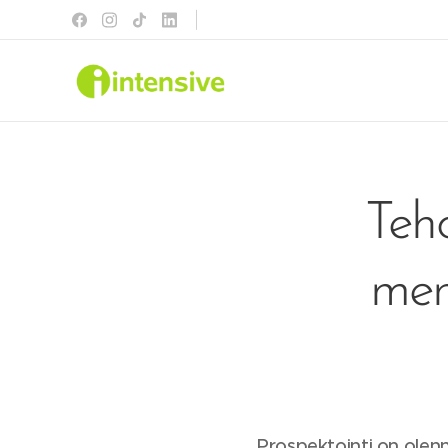
Teh
men
Prospektointi on olen