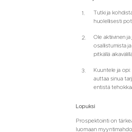
Tutki ja kohdis
huolellisesti pote
Ole aktiivinen j
osallistumista 
pitkällä aikavälill
Kuuntele ja opi:
auttaa sinua ta
entistä tehokk
Lopuksi
Prospektointi on tärkeä
luomaan myyntimahdoll