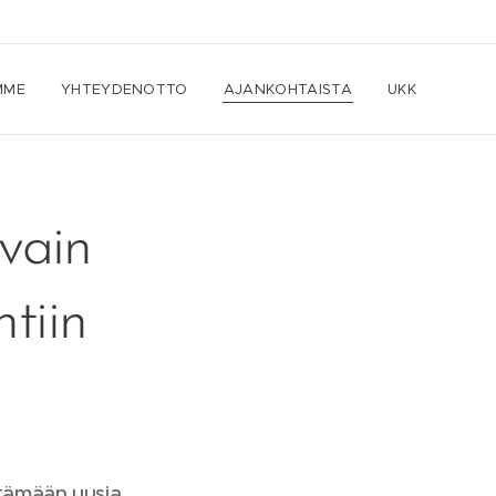
MME
YHTEYDENOTTO
AJANKOHTAISTA
UKK
vain
tiin
ytämään uusia