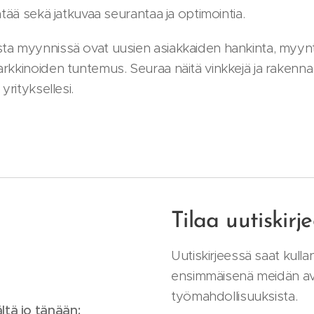
ntää sekä jatkuvaa seurantaa ja optimointia.
ta myynnissä ovat uusien asiakkaiden hankinta, myyn
arkkinoiden tuntemus. Seuraa näitä vinkkejä ja raken
yrityksellesi.
Tilaa uutiskir
Uutiskirjeessä saat kulla
ensimmäisenä meidän av
työmahdollisuuksista.
ltä jo tänään: