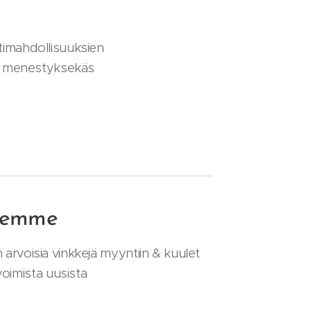
timahdollisuuksien
na menestyksekäs
jeemme
n arvoisia vinkkejä myyntiin & kuulet
oimista uusista