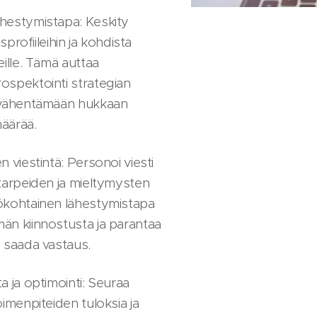
hestymistapa: Keskity
asprofiileihin ja kohdista
eille. Tämä auttaa
ospektointi strategian
 vähentämään hukkaan
äärää.
 viestintä: Personoi viesti
tarpeiden ja mieltymysten
ökohtainen lähestymistapa
än kiinnostusta ja parantaa
 saada vastaus.
a ja optimointi: Seuraa
imenpiteiden tuloksia ja