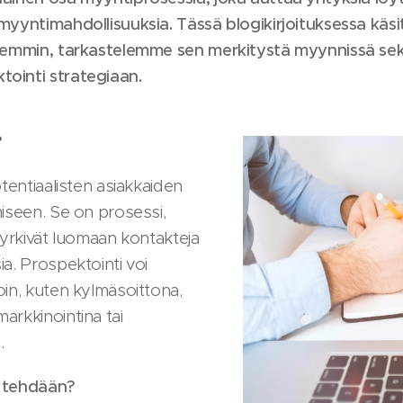
myyntimahdollisuuksia. Tässä blogikirjoituksessa kä
isemmin, tarkastelemme sen merkitystä myynnissä se
ointi strategiaan.
?
otentiaalisten asiakkaiden
miseen. Se on prosessi,
pyrkivät luomaan kontakteja
a. Prospektointi voi
oin, kuten kylmäsoittona,
arkkinointina tai
.
a tehdään?