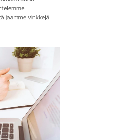
sittelemme
kä jaamme vinkkejä