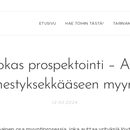
ETUSIVU
HAE TÖIHIN TÄSTÄ!
TARINA
okas prospektointi – A
estyksekkääseen myyn
12.03.2024
nainen osa myyntiprosessia, joka auttaa yrityksiä lö