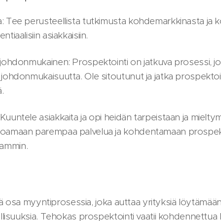
ta: Tee perusteellista tutkimusta kohdemarkkinasta ja 
ntiaalisiin asiakkaisiin.
a johdonmukainen: Prospektointi on jatkuva prosessi, joka
ja johdonmukaisuutta. Ole sitoutunut ja jatka prospekto
ä.
 Kuuntele asiakkaita ja opi heidän tarpeistaan ja mielt
rjoamaan parempaa palvelua ja kohdentamaan prospekt
aammin.
 osa myyntiprosessia, joka auttaa yrityksiä löytämään 
isuuksia. Tehokas prospektointi vaatii kohdennettua 