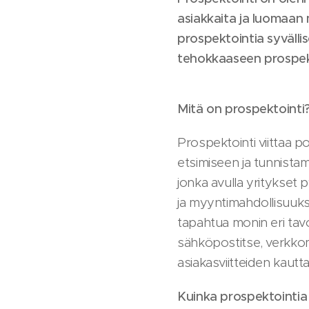
asiakkaita ja luomaan 
prospektointia syväll
tehokkaaseen prospekt
Mitä on prospektointi
Prospektointi viittaa p
etsimiseen ja tunnista
jonka avulla yritykset 
ja myyntimahdollisuuksi
tapahtua monin eri tav
sähköpostitse, verkkom
asiakasviitteiden kautta
Kuinka prospektointi