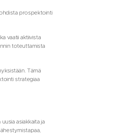
kohdista prospektointi
 vaatii aktiivista
innin toteuttamista
ymyksistään. Tämä
ointi strategiaa
uusia asiakkaita ja
lähestymistapaa,