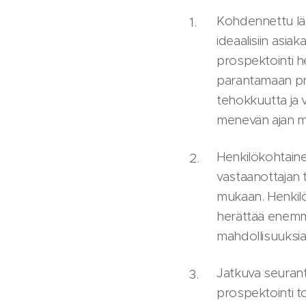
Kohdennettu lä
ideaalisiin asiak
prospektointi h
parantamaan pr
tehokkuutta ja
menevän ajan m
Henkilökohtainen
vastaanottajan 
mukaan. Henkil
herättää enemm
mahdollisuuksia
Jatkuva seurant
prospektointi to