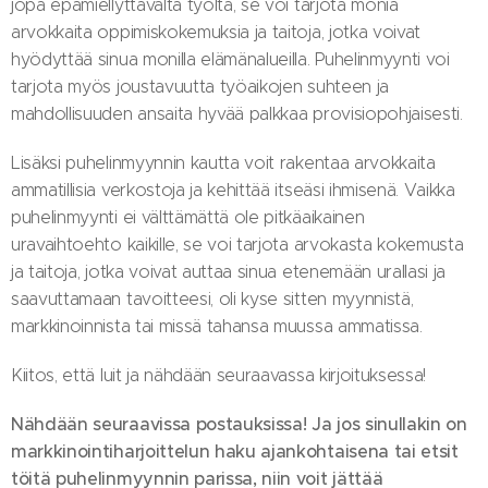
jopa epämiellyttävältä työltä, se voi tarjota monia
arvokkaita oppimiskokemuksia ja taitoja, jotka voivat
hyödyttää sinua monilla elämänalueilla. Puhelinmyynti voi
tarjota myös joustavuutta työaikojen suhteen ja
mahdollisuuden ansaita hyvää palkkaa provisiopohjaisesti.
Lisäksi puhelinmyynnin kautta voit rakentaa arvokkaita
ammatillisia verkostoja ja kehittää itseäsi ihmisenä. Vaikka
puhelinmyynti ei välttämättä ole pitkäaikainen
uravaihtoehto kaikille, se voi tarjota arvokasta kokemusta
ja taitoja, jotka voivat auttaa sinua etenemään urallasi ja
saavuttamaan tavoitteesi, oli kyse sitten myynnistä,
markkinoinnista tai missä tahansa muussa ammatissa.
Kiitos, että luit ja nähdään seuraavassa kirjoituksessa!
Nähdään seuraavissa postauksissa! Ja jos sinullakin on
markkinointiharjoittelun haku ajankohtaisena tai etsit
töitä puhelinmyynnin parissa, niin voit jättää