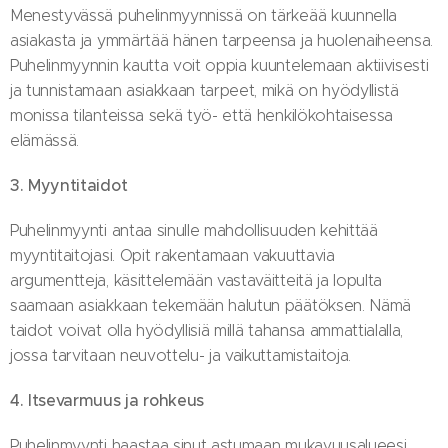
Menestyvässä puhelinmyynnissä on tärkeää kuunnella
asiakasta ja ymmärtää hänen tarpeensa ja huolenaiheensa.
Puhelinmyynnin kautta voit oppia kuuntelemaan aktiivisesti
ja tunnistamaan asiakkaan tarpeet, mikä on hyödyllistä
monissa tilanteissa sekä työ- että henkilökohtaisessa
elämässä.
3. Myyntitaidot
Puhelinmyynti antaa sinulle mahdollisuuden kehittää
myyntitaitojasi. Opit rakentamaan vakuuttavia
argumentteja, käsittelemään vastaväitteitä ja lopulta
saamaan asiakkaan tekemään halutun päätöksen. Nämä
taidot voivat olla hyödyllisiä millä tahansa ammattialalla,
jossa tarvitaan neuvottelu- ja vaikuttamistaitoja.
4. Itsevarmuus ja rohkeus
Puhelinmyynti haastaa sinut astumaan mukavuusalueesi