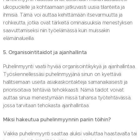
ulkopuolelle ja kohtaamaan jatkuvasti uusia tilanteita ja
ihmisiä. Tämä voi auttaa kehittämään itsevarmuutta ja
rohkeutta, jotka ovat tärkeitä ominaisuuksia menestyksen
saavuttamiseksi niin työelämässä kuin muissakin
elämänalueilla.
5. Organisointitaidot ja ajanhallinta
Puhelinmyynti vaatii hyvää organisointikykyä ja ajanhallintaa.
Työskennellessäsi puhelinmyyjänä sinun on kyettävä
hallitsemaan useita asiakaskontakteja samanaikaisesti ja
priorisoitava tehtäviä tehokkaasti. Nämä taidot voivat
auttaa sinua menestymään missä tahansa työtehtävässä,
jossa tarvitaan tehokasta ajanhallintaa.
Miksi hakeutua puhelinmyynnin pariin töihin?
Vaikka puhelinmyynti saattaa aluksi vaikuttaa haastavalta tai