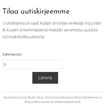
Tilaa uutiskirjeemme
Uutiskirjeessä saat kullan arvoisia vinkkejä myyntiin
& kuulet ensimmäisenä meidän avoimista uusista
työmahdollisuuksista.
Sähköposti
Lähetä
#puhelinmyynti #b2b #b2c #myynninulkoistus #myyntivalmennus
#myyntikoulutukset #telemarkkinointi