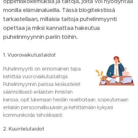
oppimiskokemuksia ja taitoja, joita voi hyödyntää
monilla elämänalueilla. Tässä blogitekstissä
tarkastellaan, millaisia taitoja puhelinmyynti
opettaa ja miksi kannattaa hakeutua
puhelinmyynnin pariin töihin.
1. Vuorovaikutustaidot
Puhelinmyynti on erinomainen tapa
kehittää vuorovaikutustaitoja.
Puhelinmyynnin parissa keskustelet
säännöllisesti erilaisten ihmisten
kanssa, opit lukemaan heidän reaktioitaan, sopeutumaan
erilaisiin persoonallisuuksiin ja kehittämään kykyäsi
kommunikoida tehokkaasti.
2. Kuuntelutaidot