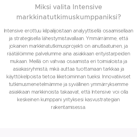
Miksi valita Intensive
markkinatutkimuskumppaniksi?
Intensive erottuu kilpailijoistaan analyyttisellä osaamisellaan
ja strategisella lähestymistavallaan. Ymmärrämme, että
jokainen markkinatutkimusprojekti on ainutlaatuinen, ja
räätälöimme palvelumme aina asiakkaan erityistarpeiden
mukaan. Meillä on vahvaa osaamista eri toimialoista ja
asiakasryhmistä, mikä auttaa tuottamaan tarkkaa ja
käyttökelpoista tietoa liiketoiminnan tueksi. Innovatiiviset
tutkimusmenetelmämme ja syvällinen ymmärryksemme
asiakkaan markkinoista takaavat, että Intensive voi olla
keskeinen kumppani yrityksesi kasvustrategian
rakentamisessa.