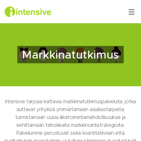
Markkinatutkimus
Intensive tarjoaa kattavia markkinatutkimuspalveluita, jotka
auttavat yrityksiä ymmärtämään asiakastarpeita,
tunnistamaan uusia liiketoimintamahdollisuuksia ja
kehittämään tehokkaita markkinointistrategioita.
Palvelumme perustuvat sekä kvantitatiivisiin että
kvalitatiivisiin menetelmiin, ja tutkimustiimimme hyödyntävät