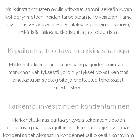
Markkinatutkimusten avulla yritykset saavat selkeän kuvan
kohderyhmistään, heidän tarpeistaan ja toiveistaan. Tämä
mahdollistaa osuvamman ja tuloksellisemman viestinnän,
mikä lisää asiakasuskollisuutta ja sitoutumista.
Kilpailuetua tuottava markkinastrategia
Markkinatutkimus tarjoaa tietoa kilpailijoiden toimista ja
markkinan kehityksestä, jolloin yritykset voivat kehittää
ainutlaatuisia strategioita ja erottautua tehokkaasti
kilpailijoistaan.
Tarkempi investointien kohdentaminen
Markkinatutkimus auttaa yrityksiä tekemään tietoon
perustuvia päätöksiä, jolloin markkinointibudjetti voidaan
kohdentaa tehokkaasti ja kohdennetusti oikeisiin kanaviin ja