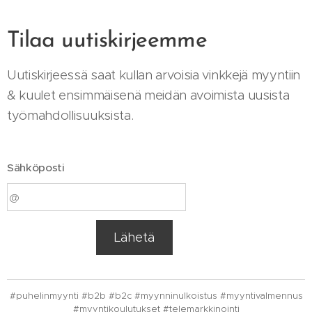
Tilaa uutiskirjeemme
Uutiskirjeessä saat kullan arvoisia vinkkejä myyntiin
& kuulet ensimmäisenä meidän avoimista uusista
työmahdollisuuksista.
Sähköposti
Lähetä
#puhelinmyynti #b2b #b2c #myynninulkoistus #myyntivalmennus
#myyntikoulutukset #telemarkkinointi