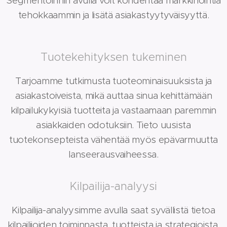
Segmentoinnin avulla voit kohdentaa markkinointia
tehokkaammin ja lisätä asiakastyytyväisyyttä.
Tuotekehityksen tukeminen
Tarjoamme tutkimusta tuoteominaisuuksista ja
asiakastoiveista, mikä auttaa sinua kehittämään
kilpailukykyisiä tuotteita ja vastaamaan paremmin
asiakkaiden odotuksiin. Tieto uusista
tuotekonsepteista vähentää myös epävarmuutta
lanseerausvaiheessa.
Kilpailija-analyysi
Kilpailija-analyysimme avulla saat syvällistä tietoa
kilpailijoiden toiminnasta, tuotteista ja strategioista.