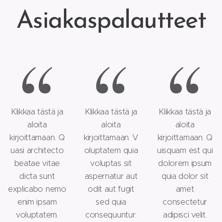
Asiakaspalautteet
Klikkaa tästä ja
Klikkaa tästä ja
Klikkaa tästä ja
aloita
aloita
aloita
kirjoittamaan. Q
kirjoittamaan. V
kirjoittamaan. Q
uasi architecto
oluptatem quia
uisquam est qui
beatae vitae
voluptas sit
dolorem ipsum
dicta sunt
aspernatur aut
quia dolor sit
explicabo nemo
odit aut fugit
amet
enim ipsam
sed quia
consectetur
voluptatem.
consequuntur.
adipisci velit.